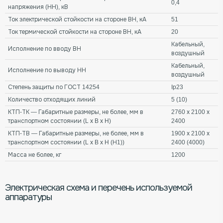
0,4
напряжения (НН), кВ
Ток электрической стойкости на стороне ВН, кА
51
Ток термической стойкости на стороне ВН, кА
20
Кабельный,
Исполнение по вводу ВН
воздушный
Кабельный,
Исполнение по выводу НН
воздушный
Степень защиты по ГОСТ 14254
Ip23
Количество отходящих линий
5 (10)
КТП-ТК — Габаритные размеры, не более, мм в
2760 х 2100 х
транспортном состоянии (L х B х H)
2400
КТП-ТВ — Габаритные размеры, не более, мм в
1900 х 2100 х
транспортном состоянии (L х B х H (Н1))
2400 (4000)
Масса не более, кг
1200
Электрическая схема и перечень используемой
аппаратуры