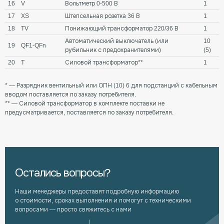
16
V
Вольтметр 0-500 В
1
17
XS
Штепсельная розетка 36 В
1
18
TV
Понижающий трансформатор 220/36 В
1
Автоматический выключатель (или
10
19
QF1-QFn
рубильник с предохранителями)
(5)
20
T
Силовой трансформатор**
1
* — Разрядник вентильный или ОПН (10) 6 для подстанций с кабельным
вводом поставляется по заказу потребителя.
** — Силовой трансформатор в комплекте поставки не
предусматривается, поставляется по заказу потребителя.
Остались вопросы?
Наши менеджеры предоставят подробную информацию
о стоимости, сроках выполнения и помогут с техническими
вопросами — просто свяжитесь с нами