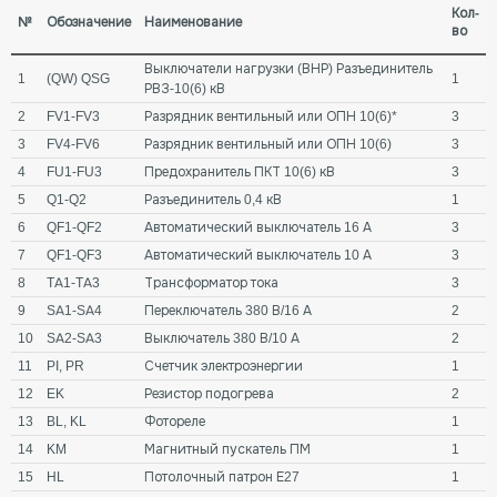
Кол-
№
Обозначение
Наименование
во
Выключатели нагрузки (ВНР) Разъединитель
1
(QW) QSG
1
РВЗ-10(6) кВ
2
FV1-FV3
Разрядник вентильный или ОПН 10(6)*
3
3
FV4-FV6
Разрядник вентильный или ОПН 10(6)
3
4
FU1-FU3
Предохранитель ПКТ 10(6) кВ
3
5
Q1-Q2
Разъединитель 0,4 кВ
1
6
QF1-QF2
Автоматический выключатель 16 А
3
7
QF1-QF3
Автоматический выключатель 10 А
3
8
TA1-TA3
Трансформатор тока
3
9
SA1-SA4
Переключатель 380 В/16 А
2
10
SA2-SA3
Выключатель 380 В/10 А
2
11
PI, PR
Счетчик электроэнергии
1
12
EK
Резистор подогрева
2
13
BL, KL
Фотореле
1
14
KM
Магнитный пускатель ПМ
1
15
HL
Потолочный патрон Е27
1