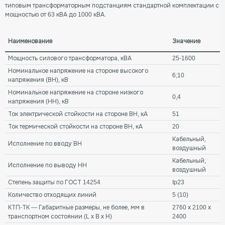
типовым трансформаторным подстанциям стандартной комплектации с
мощностью от 63 кВА до 1000 кВА.
Наименование
Значение
Мощность силового трансформатора, кВА
25-1600
Номинальное напряжение на стороне высокого
6;10
напряжения (ВН), кВ
Номинальное напряжение на стороне низкого
0,4
напряжения (НН), кВ
Ток электрической стойкости на стороне ВН, кА
51
Ток термической стойкости на стороне ВН, кА
20
Кабельный,
Исполнение по вводу ВН
воздушный
Кабельный,
Исполнение по выводу НН
воздушный
Степень защиты по ГОСТ 14254
Ip23
Количество отходящих линий
5 (10)
КТП-ТК — Габаритные размеры, не более, мм в
2760 х 2100 х
транспортном состоянии (L х B х H)
2400