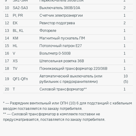
9
SA1-SA4
Переключатель 380В/16А
2
10
SA2-SA3
Выключатель 380В/10А
2
11
PI, PR
Счетчик электроэнергии
1
12
EK
Резистор подогрева
2
13
BL, KL
Фотореле
1
14
KM
Магнитный пускатель ПМ
1
15
HL
Потолочный патрон Е27
1
16
V
Вольтметр 0-500В
1
17
XS
Штепсельная розетка 36В
1
18
TV
Понижающий трансформатор 220/36В
1
Автоматический выключатель (или
10
19
QF1-QFn
рубильник с предохранителями)
(5)
20
T
Силовой трансформатор**
1
* — Разрядник вентильный или ОПН (10) 6 для подстанций с кабельным
вводом поставляется по заказу потребителя.
** — Силовой трансформатор в комплекте поставки не
предусматривается, поставляется по заказу потребителя.