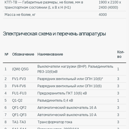
КТП-ТВ — Габаритные размеры, не более, мм в
1900 х 2100 х
транспортном состоянии (L х B х H (Н1)
2400 (4000)
Масса не более, кг
4000
Электрическая схема и перечень аппаратуры
Кол-
№
Обозначение
Наименование
во
Выключатели нагрузки (ВНР). Разъединитель
1
(QW) QSG
1
РВЗ-10(6)кВ
2
FV1-FV3
Разрядник вентильный или ОПН 10(6)*
3
3
FV4-FV6
Разрядник вентильный или ОПН 10(6)
3
4
FU1-FU3
Предохранитель ПКТ 10(6) кВ
3
5
Q1-Q2
Разъединитель 0,4 кВ
1
6
QF1-QF2
Автоматический выключатель 16 А
3
7
QF1-QF3
Автоматический выключатель 10 А
3
8
TA1-TA3
Трансформатор тока
3