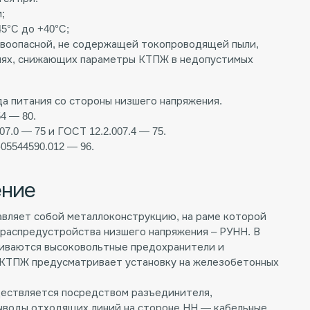
;
5°С до +40°С;
воопасной, не содержащей токопроводящей пыли,
циях, снижающих параметры КТПЖ в недопустимых
а питания со стороны низшего напряжения.
4 — 80.
7.0 — 75 и ГОСТ 12.2.007.4 — 75.
5544590.012 — 96.
ение
ляет собой металлоконструкцию, на раме которой
распредустройства низшего напряжения – РУНН. В
ливаются высоковольтные предохранители и
 КТПЖ предусматривает установку на железобетонных
ществляется посредством разъединителя,
Выводы отходящих линий на стороне НН — кабельные,