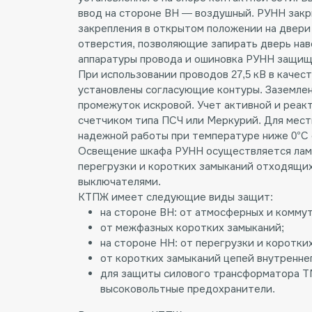
ввод на стороне ВН — воздушный. РУНН зак
закрепления в открытом положении на двери
отверстия, позволяющие запирать дверь нав
аппаратуры провода и ошиновка РУНН защище
При использовании проводов 27,5 кВ в качес
установлены согласующие контуры. Заземлен
промежуток искровой. Учет активной и реакт
счетчиком типа ПСЧ или Меркурий. Для мест
надежной работы при температуре ниже 0°С
Освещение шкафа РУНН осуществляется лам
перегрузки и коротких замыканий отходящих
выключателями.
КТПЖ имеет следующие виды защит:
на стороне ВН: от атмосферных и комму
от межфазных коротких замыканий;
на стороне НН: от перегрузки и коротких
от коротких замыканий цепей внутренн
для защиты силового трансформатора Т
высоковольтные предохранители.