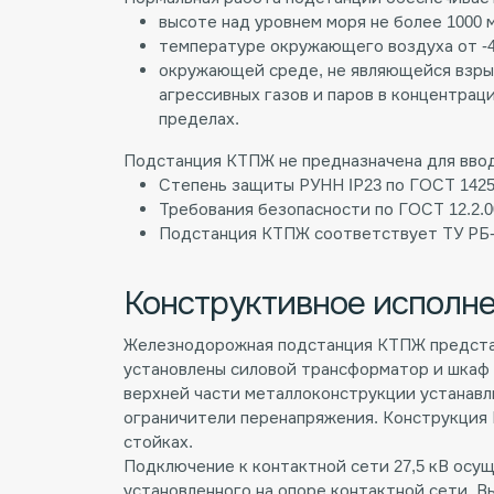
высоте над уровнем моря не более 1000 м
температуре окружающего воздуха от -4
окружающей среде, не являющейся взры
агрессивных газов и паров в концентра
пределах.
Подстанция КТПЖ не предназначена для ввод
Степень защиты РУНН IР23 по ГОСТ 1425
Требования безопасности по ГОСТ 12.2.00
Подстанция КТПЖ соответствует ТУ РБ-0
Конструктивное исполн
Железнодорожная подстанция КТПЖ представ
установлены силовой трансформатор и шкаф 
верхней части металлоконструкции устанав
ограничители перенапряжения. Конструкция
стойках.
Подключение к контактной сети 27,5 кВ осу
установленного на опоре контактной сети. 