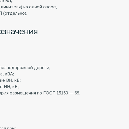
ре ВЛ;
единителя) на одной опоре,
 (отдельно).
означения
лезнодорожной дороги;
, кВА;
не ВН, кВ;
е НН, кВ;
ория размещения по ГОСТ 15150 — 69.
ся при: