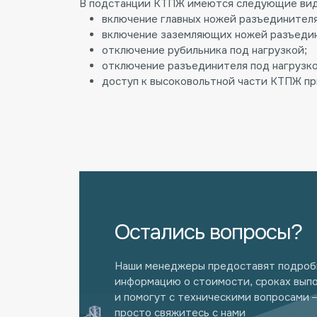
В подстанции КТПЖ имеются следующие вид
включение главных ножей разъединител
включение заземляющих ножей разъедин
отключение рубильника под нагрузкой;
отключение разъединителя под нагрузко
доступ к высоковольтной части КТПЖ п
Остались вопросы?
Наши менеджеры предоставят подро
информацию о стоимости, сроках вып
и помогут с техническими вопросами 
просто свяжитесь с нами