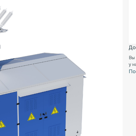
До
Вы
у 
По