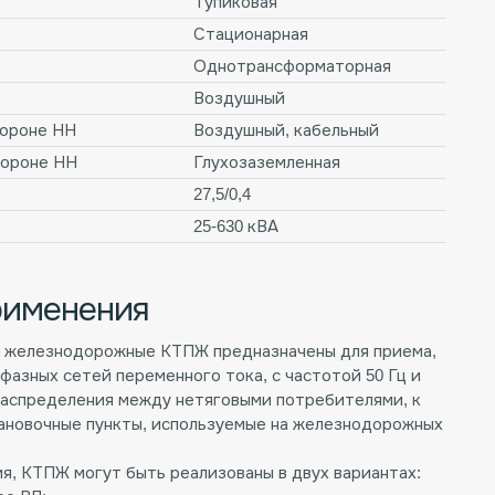
Тупиковая
Стационарная
Однотрансформаторная
Воздушный
тороне НН
Воздушный, кабельный
тороне НН
Глухозаземленная
27,5/0,4
25-630 кВА
рименения
 железнодорожные КТПЖ предназначены для приема,
азных сетей переменного тока, с частотой 50 Гц и
е распределения между нетяговыми потребителями, к
ановочные пункты, используемые на железнодорожных
я, КТПЖ могут быть реализованы в двух вариантах: