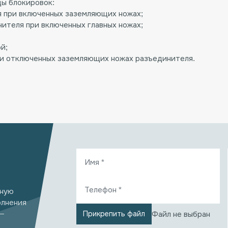
ы блокировок:
я при включенных заземляющих ножах;
ителя при включенных главных ножах;
й;
ри отключенных заземляющих ножах разъединителя.
бную
олнения
—
Файл не выбран
Прикрепить файл