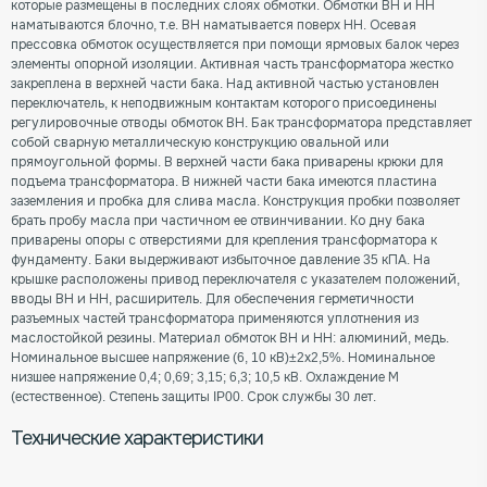
которые размещены в последних слоях обмотки. Обмотки ВН и НН
наматываются блочно, т.е. ВН наматывается поверх НН. Осевая
прессовка обмоток осуществляется при помощи ярмовых балок через
элементы опорной изоляции. Активная часть трансформатора жестко
закреплена в верхней части бака. Над активной частью установлен
переключатель, к неподвижным контактам которого присоединены
регулировочные отводы обмоток ВН. Бак трансформатора представляет
собой сварную металлическую конструкцию овальной или
прямоугольной формы. В верхней части бака приварены крюки для
подъема трансформатора. В нижней части бака имеются пластина
заземления и пробка для слива масла. Конструкция пробки позволяет
брать пробу масла при частичном ее отвинчивании. Ко дну бака
приварены опоры с отверстиями для крепления трансформатора к
фундаменту. Баки выдерживают избыточное давление 35 кПА. На
крышке расположены привод переключателя с указателем положений,
вводы ВН и НН, расширитель. Для обеспечения герметичности
разъемных частей трансформатора применяются уплотнения из
маслостойкой резины. Материал обмоток ВН и НН: алюминий, медь.
Номинальное высшее напряжение (6, 10 кВ)±2х2,5%. Номинальное
низшее напряжение 0,4; 0,69; 3,15; 6,3; 10,5 кВ. Охлаждение М
(естественное). Степень защиты IP00. Срок службы 30 лет.
Технические характеристики