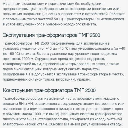
масляным охлаждением и переключением без возбуждения
предназначены для преобразования электроэнергии (понижения или
повышения напряжения) в сетях энергосистем и потребителей. Работают
с переменным током частотой 50 Гц. Трансформаторы ТМ используются
в условиях умеренного и умеренно-холодного климата.
Эксплуатация трансформаторов ТМГ 2500
Трансформаторы ТМГ 2500 предназначены для эксплуатации в
условиях умеренного (от +40 до –45 °С) или умеренно-холодного (от +40
до –60 °С) климата. Высота установки над уровнем моря не должна
превышать 1000 м. Окружающая среда не должна содержать
токопроводящей пыли, агрессивных и взрывоопасных газов, а также
паров в концентрациях, которые могут снизить параметры
оборудования. Не допускается эксплуатация трансформатора в местах,
подверженных сильной тряске, вибрациям, ударам.
Конструкция трансформатора ТМГ 2500
Трансформатор состоит из активной части, переключателя, крышки с
вводами ВН и НН, расширителя с воздухоосушителем (встроенного или
вынесенного) и термосифонного фильтра (только для трансформаторов
с объемом масла 1000 кг и выше). Магнитная система трансформатора
плоскошихтованная, стержневого типа, собирается из холоднокатаной
электротехнической стали. Обмотки ВН имеют регулировочные отводы,