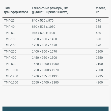
Тип
Габаритные размеры, мм
Масса,
трансформатора
(Длина*Ширина*Высота)
кг
ТМГ-25
840 х 520 х 970
270
ТМГ-40
880 х 525 х 1050
355
ТМГ-63
945 х 600 х 1100
430
ТМГ-100
1250 х 650 х 1450
590
ТМГ-160
1250 х 850 х 1470
870
ТМГ-250
1400 х 950 х 1570
1200
ТМГ-400
1450 х 950 х 1500
1550
ТМГ-630
1620 х 1200 х 1950
2100
ТМГ-1000
1750 х 1200 х 1970
2900
ТМГ-1250
1966 х 1155 х 1930
2935
ТМГ-1600
2050 х 1400 х 2300
4200