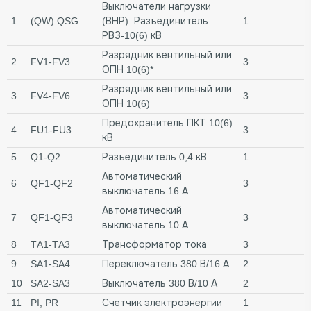
Выключатели нагрузки
1
(QW) QSG
(ВНР). Разъединитель
1
РВЗ-10(6) кВ
Разрядник вентильный или
2
FV1-FV3
3
ОПН 10(6)*
Разрядник вентильный или
3
FV4-FV6
3
ОПН 10(6)
Предохранитель ПКТ 10(6)
4
FU1-FU3
3
кВ
5
Q1-Q2
Разъединитель 0,4 кВ
1
Автоматический
6
QF1-QF2
3
выключатель 16 А
Автоматический
7
QF1-QF3
3
выключатель 10 А
8
TA1-TA3
Трансформатор тока
3
9
SA1-SA4
Переключатель 380 В/16 А
2
10
SA2-SA3
Выключатель 380 В/10 А
2
11
PI, PR
Счетчик электроэнергии
1