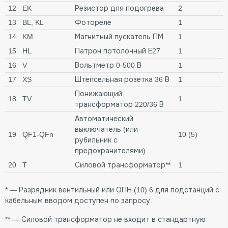
12
EK
Резистор для подогрева
2
13
BL, KL
Фотореле
1
14
KM
Магнитный пускатель ПМ
1
15
HL
Патрон потолочный Е27
1
16
V
Вольтметр 0-500 В
1
17
XS
Штепсельная розетка 36 В
1
Понижающий
18
TV
1
трансформатор 220/36 В
Автоматический
выключатель (или
19
QF1-QFn
10 (5)
рубильник с
предохранителями)
20
T
Силовой трансформатор**
1
* — Разрядник вентильный или ОПН (10) 6 для подстанций с
кабельным вводом доступен по запросу.
** — Силовой трансформатор не входит в стандартную