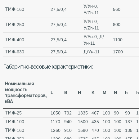
У/Ун-0,
ТМЖ-160
27,5/0,4
560
У/Zh-11
У/Ун-0,
ТМЖ-250
27,5/0,4
800
У/Zh-11
У/Ун-0, Д/
ТМЖ-400
27,5/0,4
1100
Ун-11
ТМЖ-630
27,5/0,4
Д/Ун-11
1700
Габаритно-весовые характеристики:
Номинальная
мощность
L
B
H
K
M
N
h
h
трансформаторов,
кВА
ТМЖ-25
1050
792
1335
467
100
90
90
1
ТМЖ-100
1170
940
1500
435
100
100
137
1
ТМЖ-160
1260
910
1580
470
100
100
135
1