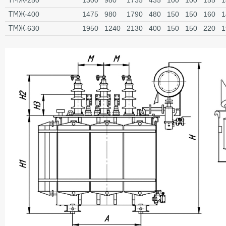
ТМЖ-250
1300
980
1735
435
100
100
155
1
ТМЖ-400
1475
980
1790
480
150
150
160
1
ТМЖ-630
1950
1240
2130
400
150
150
220
1