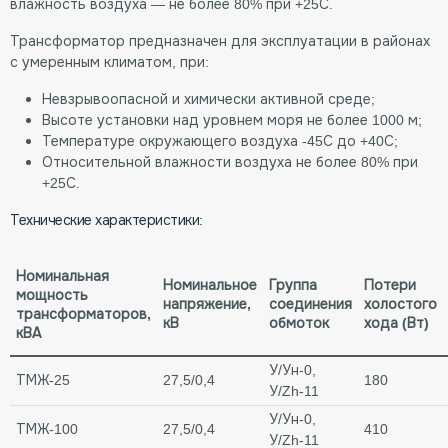
влажность воздуха — не более 80% при +25С.
Трансформатор предназначен для эксплуатации в районах
с умеренным климатом, при:
Невзрывоопасной и химически активной среде;
Высоте установки над уровнем моря не более 1000 м;
Температуре окружающего воздуха -45С до +40С;
Относительной влажности воздуха не более 80% при
+25С.
Технические характеристики:
Номинальная
Номинальное
Группа
Потери
мощность
напряжение,
соединения
холостого
трансформаторов,
кВ
обмоток
хода (Вт)
кВА
У/Ун-0,
ТМЖ-25
27,5/0,4
180
У/Zh-11
У/Ун-0,
ТМЖ-100
27,5/0,4
410
У/Zh-11