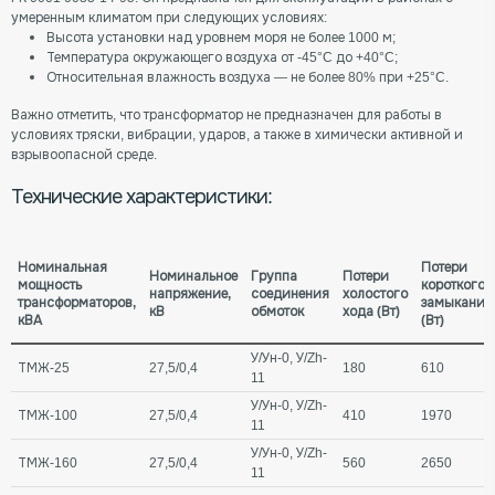
умеренным климатом при следующих условиях:
Высота установки над уровнем моря не более 1000 м;
Температура окружающего воздуха от -45°C до +40°C;
Относительная влажность воздуха — не более 80% при +25°C.
Важно отметить, что трансформатор не предназначен для работы в
условиях тряски, вибрации, ударов, а также в химически активной и
взрывоопасной среде.
Технические характеристики:
Номинальная
Потери
Номинальное
Группа
Потери
мощность
короткого
напряжение,
соединения
холостого
трансформаторов,
замыкания
кВ
обмоток
хода (Вт)
кВА
(Вт)
У/Ун-0, У/Zh-
ТМЖ-25
27,5/0,4
180
610
11
У/Ун-0, У/Zh-
ТМЖ-100
27,5/0,4
410
1970
11
У/Ун-0, У/Zh-
ТМЖ-160
27,5/0,4
560
2650
11