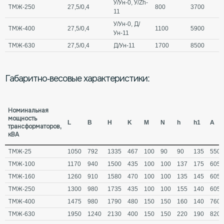
У/Ун-0, У/Zh-
ТМЖ-250
27,5/0,4
800
3700
11
У/Ун-0, Д/
ТМЖ-400
27,5/0,4
1100
5900
Ун-11
ТМЖ-630
27,5/0,4
Д/Ун-11
1700
8500
Габаритно-весовые характеристики:
Номинальная
мощность
L
B
H
K
M
N
h
h1
A
трансформаторов,
кВА
ТМЖ-25
1050
792
1335
467
100
90
90
135
550
ТМЖ-100
1170
940
1500
435
100
100
137
175
605
ТМЖ-160
1260
910
1580
470
100
100
135
145
605
ТМЖ-250
1300
980
1735
435
100
100
155
140
605
ТМЖ-400
1475
980
1790
480
150
150
160
140
760
ТМЖ-630
1950
1240
2130
400
150
150
220
190
820