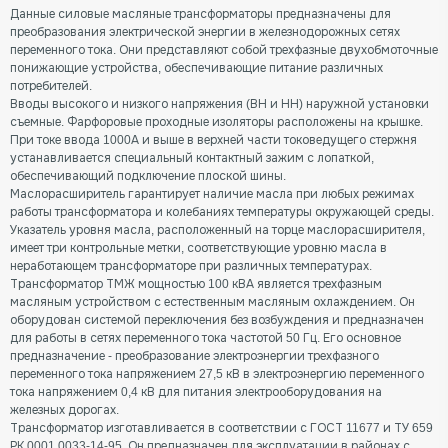
Данные силовые масляные трансформаторы предназначены для
преобразования электрической энергии в железнодорожных сетях
переменного тока. Они представляют собой трехфазные двухобмоточные
понижающие устройства, обеспечивающие питание различных
потребителей.
Вводы высокого и низкого напряжения (ВН и НН) наружной установки
съемные. Фарфоровые проходные изоляторы расположены на крышке.
При токе ввода 1000А и выше в верхней части токоведущего стержня
устанавливается специальный контактный зажим с лопаткой,
обеспечивающий подключение плоской шины.
Маслорасширитель гарантирует наличие масла при любых режимах
работы трансформатора и колебаниях температуры окружающей среды.
Указатель уровня масла, расположенный на торце маслорасширителя,
имеет три контрольные метки, соответствующие уровню масла в
неработающем трансформаторе при различных температурах.
Трансформатор ТМЖ мощностью 100 кВА является трехфазным
масляным устройством с естественным масляным охлаждением. Он
оборудован системой переключения без возбуждения и предназначен
для работы в сетях переменного тока частотой 50 Гц. Его основное
предназначение - преобразование электроэнергии трехфазного
переменного тока напряжением 27,5 кВ в электроэнергию переменного
тока напряжением 0,4 кВ для питания электрооборудования на
железных дорогах.
Трансформатор изготавливается в соответствии с ГОСТ 11677 и ТУ 659
РК 0001 0033-14-95. Он предназначен для эксплуатации в районах с