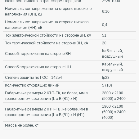
Мощность силового трансформатора, кВА
2*25-1000
Номинальное напряжение на стороне высокого
6;10
напряжения (ВН), кВ
Номинальное напряжение на стороне низкого
0,4
напряжения (НН), кВ
Ток электрической стойкости на стороне ВН, кА
51
Ток термической стойкости на стороне ВН, кА
20
Кабельный,
Способ подключения на стороне ВН
воздушный
Кабельный,
Способ подключения на стороне НН
воздушный
Степень защиты по ГОСТ 14254
Ip23
Количество отходящих линий
5 (10)
Габаритные размеры 2 КТП-ТК, не более, мм в
2800 х 2100
транспортном состоянии (L х B (В1) х H)
(5000) х 2400
1900 х 2100
Габаритные размеры 2 КТП-ТВ, не более, мм в
(5000) х 2400
транспортном состоянии (L х B (В1) х H (Н1)
(4000)
Масса не более, кг