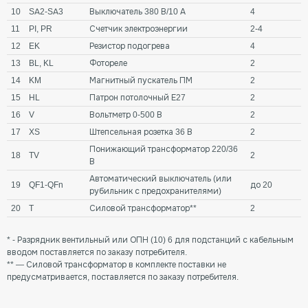
10
SA2-SA3
Выключатель 380 В/10 А
4
11
PI, PR
Счетчик электроэнергии
2-4
12
EK
Резистор подогрева
4
13
BL, KL
Фотореле
2
14
KM
Магнитный пускатель ПМ
2
15
HL
Патрон потолочный Е27
2
16
V
Вольтметр 0-500 В
2
17
XS
Штепсельная розетка 36 В
2
Понижающий трансформатор 220/36
18
TV
2
В
Автоматический выключатель (или
19
QF1-QFn
до 20
рубильник с предохранителями)
20
T
Силовой трансформатор**
2
* - Разрядник вентильный или ОПН (10) 6 для подстанций с кабельным
вводом поставляется по заказу потребителя.
** — Силовой трансформатор в комплекте поставки не
предусматривается, поставляется по заказу потребителя.