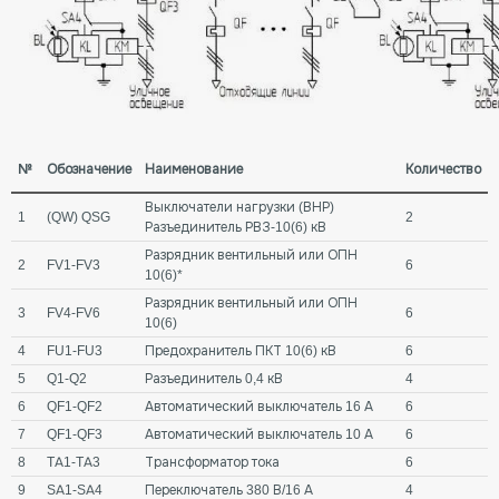
№
Обозначение
Наименование
Количество
Выключатели нагрузки (ВНР)
1
(QW) QSG
2
Разъединитель РВЗ-10(6) кВ
Разрядник вентильный или ОПН
2
FV1-FV3
6
10(6)*
Разрядник вентильный или ОПН
3
FV4-FV6
6
10(6)
4
FU1-FU3
Предохранитель ПКТ 10(6) кВ
6
5
Q1-Q2
Разъединитель 0,4 кВ
4
6
QF1-QF2
Автоматический выключатель 16 А
6
7
QF1-QF3
Автоматический выключатель 10 А
6
8
TA1-TA3
Трансформатор тока
6
9
SA1-SA4
Переключатель 380 В/16 А
4