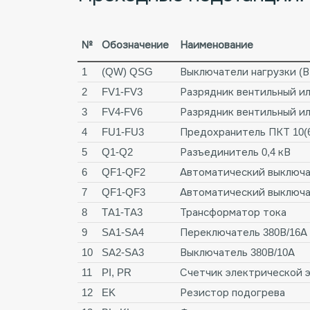
№
Обозначение
Наименование
1
(QW) QSG
Выключатели нагрузки (В
2
FV1-FV3
Разрядник вентильный ил
3
FV4-FV6
Разрядник вентильный ил
4
FU1-FU3
Предохранитель ПКТ 10(6
5
Q1-Q2
Разъединитель 0,4 кВ
6
QF1-QF2
Автоматический выключа
7
QF1-QF3
Автоматический выключа
8
TA1-TA3
Трансформатор тока
9
SA1-SA4
Переключатель 380В/16А
10
SA2-SA3
Выключатель 380В/10А
11
PI, PR
Счетчик электрической 
12
EK
Резистор подогрева