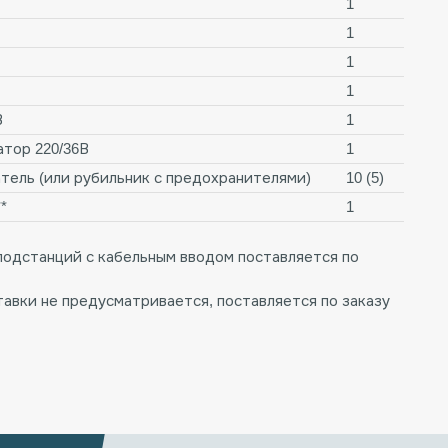
1
1
1
1
В
1
тор 220/36В
1
тель (или рубильник с предохранителями)
10 (5)
*
1
 подстанций с кабельным вводом поставляется по
тавки не предусматривается, поставляется по заказу