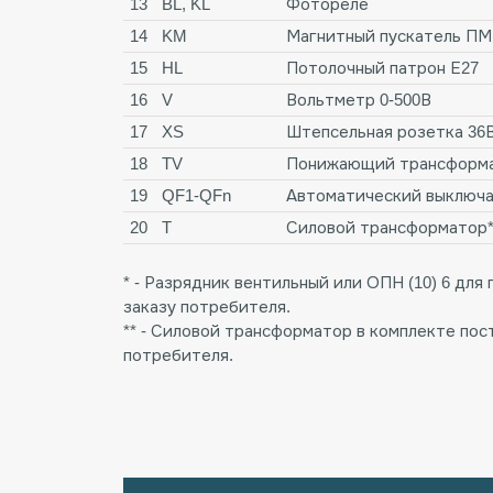
13
BL, KL
Фотореле
14
KM
Магнитный пускатель ПМ
15
HL
Потолочный патрон Е27
16
V
Вольтметр 0-500В
17
XS
Штепсельная розетка 36
18
TV
Понижающий трансформа
19
QF1-QFn
Автоматический выключа
20
T
Силовой трансформатор*
* - Разрядник вентильный или ОПН (10) 6 для
заказу потребителя.
** - Силовой трансформатор в комплекте пос
потребителя.