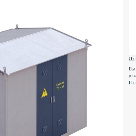
До
Вы
у 
По