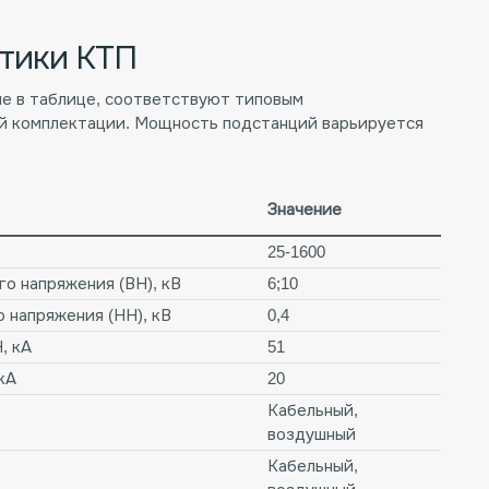
стики КТП
е в таблице, соответствуют типовым
й комплектации. Мощность подстанций варьируется
Значение
25-1600
о напряжения (ВН), кВ
6;10
 напряжения (НН), кВ
0,4
, кА
51
кА
20
Кабельный,
воздушный
Кабельный,