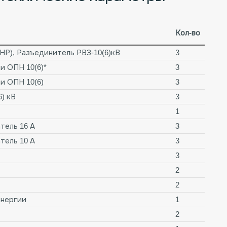
Кол-во
НР), Разъединитель РВЗ-10(6)кВ
3
и ОПН 10(6)*
3
и ОПН 10(6)
3
) кВ
3
1
тель 16 А
3
тель 10 А
3
3
2
2
энергии
1
2