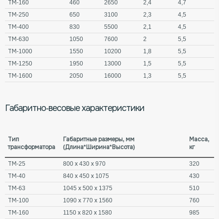
ТМ-160
460
2650
2,4
4,7
ТМ-250
650
3100
2,3
4,5
ТМ-400
830
5500
2,1
4,5
ТМ-630
1050
7600
2
5,5
ТМ-1000
1550
10200
1,8
5,5
ТМ-1250
1950
13000
1,5
5,5
ТМ-1600
2050
16000
1,3
5,5
Габаритно-весовые характеристики
Тип
Габаритные размеры, мм
Масса,
трансформатора
(Длина*Ширина*Высота)
кг
ТМ-25
800 х 430 х 970
320
ТМ-40
840 х 450 х 1075
430
ТМ-63
1045 х 500 х 1375
510
ТМ-100
1090 х 770 х 1560
760
ТМ-160
1150 х 820 х 1580
985