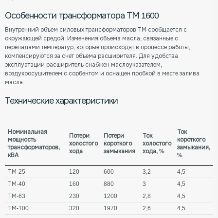
Особенности трансформатора ТМ 1600
Внутренний объем силовых трансформаторов ТМ сообщается с
окружающей средой. Изменения объема масла, связанные с
перепадами температур, которые происходят в процессе работы,
компенсируются за счет объема расширителя. Для удобства
эксплуатации расширитель снабжен маслоуказателем,
воздухоосушителем с сорбентом и оснащен пробкой в месте залива
масла.
Технические характеристики
Номинальная
Ток
Потери
Потери
Ток
мощность
короткого
холостого
короткого
холостого
трансформаторов,
замыкания,
хода
замыкания
хода, %
кВА
%
ТМ-25
120
600
3,2
4,5
ТМ-40
160
880
3
4,5
ТМ-63
230
1200
2,8
4,5
ТМ-100
320
1970
2,6
4,5