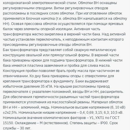
холоднокатаной электротехнической стали. Обмотки ВН оснащены
регулировочными отводами. Витки регулировочных отводов
расположены в последних слоях обмотки. При изготовлении обмоток
применяется блочная намотка (т.е. обмотка ВН наматывается на обмотку
НН). Осевая прессовка обмоток осуществляется при помощи ярмовых
балок через элементы опорной изоляции. Активная часть
трансформатора жестко закреплена в верхней части бака. Над активной
частью установлен переключатель, к неподвижным контактам которого
присоединены регулировочные отводы обмоток ВН.
Бак трансформатора представляет собой сварную металлическую
конструкцию овальной или прямоугольной формы. В верхней части
бака приварены крюки для подъема трансформатора. В нижней части
бака имеются пластина заземления и пробка для слива масла.
Конструкция пробки позволяет брать пробу масла при частичном ее
отвинчивании. Ко дну бака приварены опоры с отверстиями для
крепления трансформатора к фундаменту. Баки выдерживают
избыточное давление 35 кПА. На крышке расположены привод
переключателя с указателем положений, вводы ВН и НН, расширитель.
Для обеспечения герметичности разъемных частей трансформатора
применяются уплотнения из маслостойкой резины. Материал обмоток
ВН и НН – алюминий, медь. Номинальное высшее напряжение (6, 10 кВ)
±2х2,5%. Номинальное низшее напряжение – 0,4; 0,69; 3,15; 6,3; 10,5 кВ.
Номинальное значение климатических факторов – У1, УХЛ1 по ГОСТ
15150. Охлаждение – М (естественное). Степень защиты – IP00. Срок
службы – 30 лет.