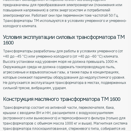
предназначены для преобразования электроэнергии (понижения или
повышения напряжения) в сетях энергосистем и потребителей
электроэнергии. Работают они при переменном токе частотой 50 Гц.
Трансформаторы ТМ используются в условиях умеренного и умеренно-
холодного климата.
Условия эксплуатации силовых трансформатора ТМ
1600
Трансформаторы разработаны для работы в условиях умеренного (от
+40 до –45 °С) или умеренно-холодного (от +40 до –60 °С) климата.
Высота установки над уровнем моря не должна превышать 1000 м.
Окружающая среда не должна содержать токопроводящую пыль,
агрессивные и взрывоопасные газы, а также пары в концентрациях,
которые снижают параметры оборудования до недопустимого уровня.
Не допускается эксплуатация трансформатора в местах, подверженных
сильной тряске, вибрациям, ударам.
Конструкция масляного трансформатора ТМ 1600
Трансформатор состоит из активной части, переключателя, бака,
крышки с вводами ВН и НН, расширителя с воздухоосушителем
(встроенного или вынесенного) и термосифонного фильтра (только для
трансформаторов с объемом масла 1000 кг и выше). Магнитная система
трансформатора плоскошихтованная, стержневого типа, собирается из