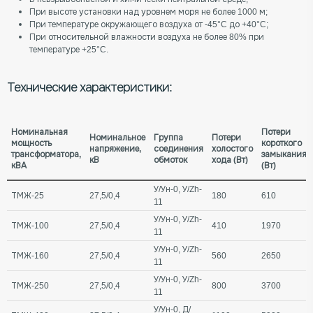
При высоте установки над уровнем моря не более 1000 м;
При температуре окружающего воздуха от -45°C до +40°C;
При относительной влажности воздуха не более 80% при
температуре +25°C.
Технические характеристики:
Номинальная
Потери
Номинальное
Группа
Потери
мощность
короткого
напряжение,
соединения
холостого
трансформатора,
замыкания
кВ
обмоток
хода (Вт)
кВА
(Вт)
У/Ун-0, У/Zh-
ТМЖ-25
27,5/0,4
180
610
11
У/Ун-0, У/Zh-
ТМЖ-100
27,5/0,4
410
1970
11
У/Ун-0, У/Zh-
ТМЖ-160
27,5/0,4
560
2650
11
У/Ун-0, У/Zh-
ТМЖ-250
27,5/0,4
800
3700
11
У/Ун-0, Д/