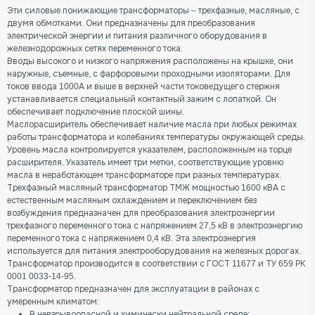
Эти силовые понижающие трансформаторы – трехфазные, масляные, с
двумя обмотками. Они предназначены для преобразования
электрической энергии и питания различного оборудования в
железнодорожных сетях переменного тока.
Вводы высокого и низкого напряжения расположены на крышке, они
наружные, съемные, с фарфоровыми проходными изоляторами. Для
токов ввода 1000А и выше в верхней части токоведущего стержня
устанавливается специальный контактный зажим с лопаткой. Он
обеспечивает подключение плоской шины.
Маслорасширитель обеспечивает наличие масла при любых режимах
работы трансформатора и колебаниях температуры окружающей среды.
Уровень масла контролируется указателем, расположенным на торце
расширителя. Указатель имеет три метки, соответствующие уровню
масла в неработающем трансформаторе при разных температурах.
Трехфазный масляный трансформатор ТМЖ мощностью 1600 кВА с
естественным масляным охлаждением и переключением без
возбуждения предназначен для преобразования электроэнергии
трехфазного переменного тока с напряжением 27,5 кВ в электроэнергию
переменного тока с напряжением 0,4 кВ. Эта электроэнергия
используется для питания электрооборудования на железных дорогах.
Трансформатор производится в соответствии с ГОСТ 11677 и ТУ 659 РК
0001 0033-14-95.
Трансформатор предназначен для эксплуатации в районах с
умеренным климатом:
В невзрывоопасной и химически нейтральной среде;