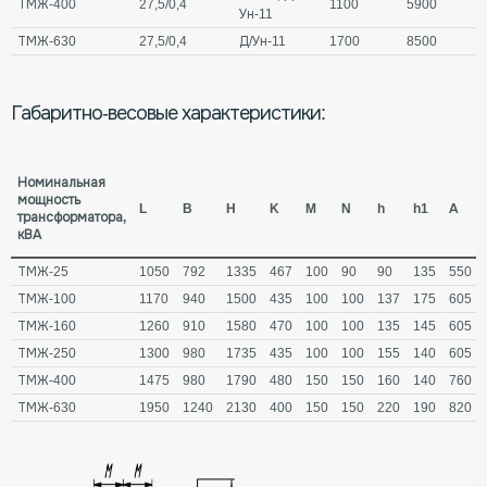
ТМЖ-400
27,5/0,4
1100
5900
Ун-11
ТМЖ-630
27,5/0,4
Д/Ун-11
1700
8500
Габаритно-весовые характеристики:
Номинальная
мощность
L
B
H
K
M
N
h
h1
A
трансформатора,
кВА
ТМЖ-25
1050
792
1335
467
100
90
90
135
550
ТМЖ-100
1170
940
1500
435
100
100
137
175
605
ТМЖ-160
1260
910
1580
470
100
100
135
145
605
ТМЖ-250
1300
980
1735
435
100
100
155
140
605
ТМЖ-400
1475
980
1790
480
150
150
160
140
760
ТМЖ-630
1950
1240
2130
400
150
150
220
190
820