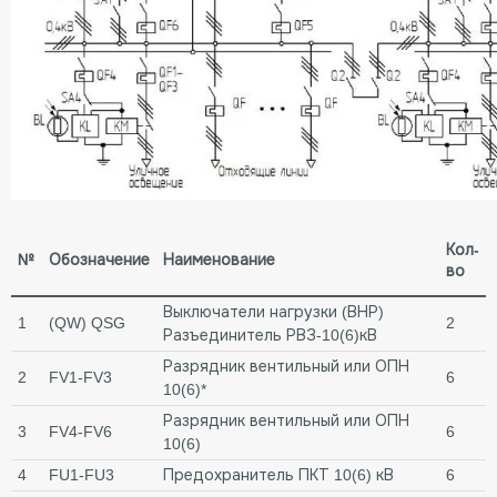
Кол-
№
Обозначение
Наименование
во
Выключатели нагрузки (ВНР)
1
(QW) QSG
2
Разъединитель РВЗ-10(6)кВ
Разрядник вентильный или ОПН
2
FV1-FV3
6
10(6)*
Разрядник вентильный или ОПН
3
FV4-FV6
6
10(6)
4
FU1-FU3
Предохранитель ПКТ 10(6) кВ
6