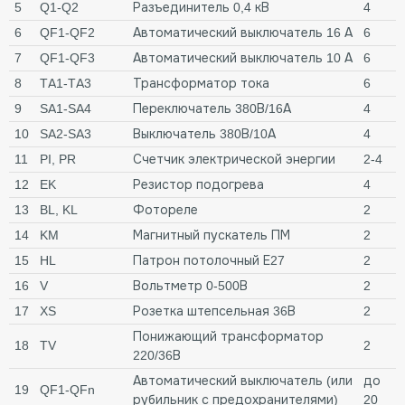
5
Q1-Q2
Разъединитель 0,4 кВ
4
6
QF1-QF2
Автоматический выключатель 16 А
6
7
QF1-QF3
Автоматический выключатель 10 А
6
8
TA1-TA3
Трансформатор тока
6
9
SA1-SA4
Переключатель 380В/16А
4
10
SA2-SA3
Выключатель 380В/10А
4
11
PI, PR
Счетчик электрической энергии
2-4
12
EK
Резистор подогрева
4
13
BL, KL
Фотореле
2
14
KM
Магнитный пускатель ПМ
2
15
HL
Патрон потолочный Е27
2
16
V
Вольтметр 0-500В
2
17
XS
Розетка штепсельная 36В
2
Понижающий трансформатор
18
TV
2
220/36В
Автоматический выключатель (или
до
19
QF1-QFn
рубильник с предохранителями)
20