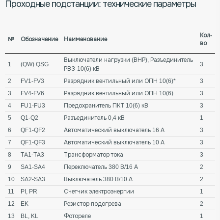
Проходные подстанции: технические параметры
Кол-
№
Обозначение
Наименование
во
Выключатели нагрузки (ВНР), Разъединитель
1
(QW) QSG
3
РВЗ-10(6) кВ
2
FV1-FV3
Разрядник вентильный или ОПН 10(6)*
3
3
FV4-FV6
Разрядник вентильный или ОПН 10(6)
3
4
FU1-FU3
Предохранитель ПКТ 10(6) кВ
3
5
Q1-Q2
Разъединитель 0,4 кВ
1
6
QF1-QF2
Автоматический выключатель 16 А
3
7
QF1-QF3
Автоматический выключатель 10 А
3
8
TA1-TA3
Трансформатор тока
3
9
SA1-SA4
Переключатель 380 В/16 А
2
10
SA2-SA3
Выключатель 380 В/10 А
2
11
PI, PR
Счетчик электроэнергии
1
12
EK
Резистор подогрева
2
13
BL, KL
Фотореле
1