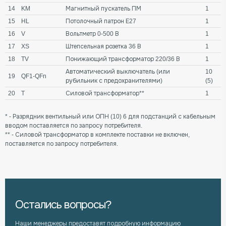
14
KM
Магнитный пускатель ПМ
1
15
HL
Потолочный патрон Е27
1
16
V
Вольтметр 0-500 В
1
17
XS
Штепсельная розетка 36 В
1
18
TV
Понижающий трансформатор 220/36 В
1
Автоматический выключатель (или
10
19
QF1-QFn
рубильник с предохранителями)
(5)
20
T
Силовой трансформатор**
1
* - Разрядник вентильный или ОПН (10) 6 для подстанций с кабельным
вводом поставляется по запросу потребителя.
** - Силовой трансформатор в комплекте поставки не включен,
поставляется по запросу потребителя.
Остались вопросы?
Наши менеджеры предоставят подробную информацию