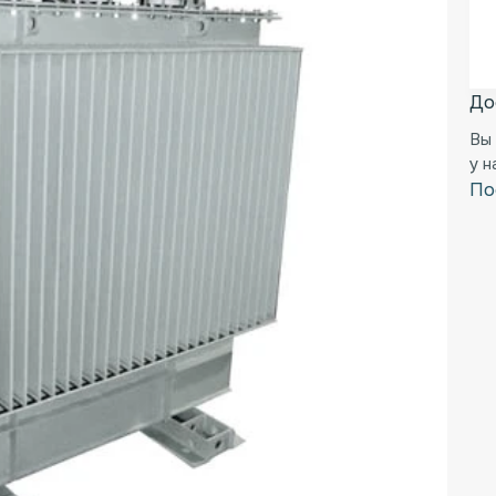
До
Вы
у 
По