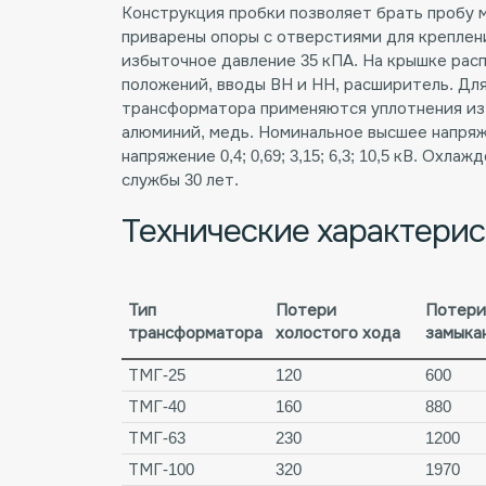
Конструкция пробки позволяет брать пробу м
приварены опоры с отверстиями для крепле
избыточное давление 35 кПА. На крышке рас
положений, вводы ВН и НН, расширитель. Дл
трансформатора применяются уплотнения из
алюминий, медь. Номинальное высшее напряже
напряжение 0,4; 0,69; 3,15; 6,3; 10,5 кВ. Охл
службы 30 лет.
Технические характери
Тип
Потери
Потери
трансформатора
холостого хода
замыка
ТМГ-25
120
600
ТМГ-40
160
880
ТМГ-63
230
1200
ТМГ-100
320
1970