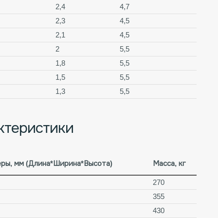
2,4
4,7
2,3
4,5
2,1
4,5
2
5,5
1,8
5,5
1,5
5,5
1,3
5,5
ктеристики
ры, мм (Длина*Ширина*Высота)
Масса, кг
270
355
430