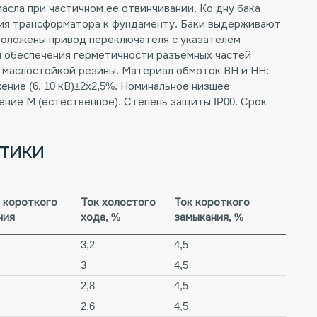
асла при частичном ее отвинчивании. Ко дну бака
ния трансформатора к фундаменту. Баки выдерживают
положены привод переключателя с указателем
я обеспечения герметичности разъемных частей
 маслостойкой резины. Материал обмоток ВН и НН:
ние (6, 10 кВ)±2х2,5%. Номинальное низшее
аждение М (естественное). Степень защиты IP00. Срок
стики
 короткого
Ток холостого
Ток короткого
ния
хода, %
замыкания, %
3,2
4,5
3
4,5
2,8
4,5
2,6
4,5