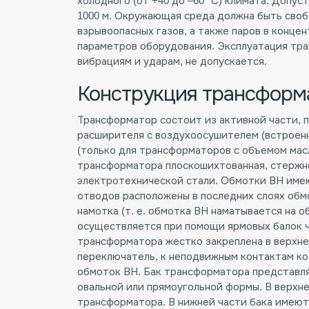
холодного (от +40 до –60 °С) климата. Допус
1000 м. Окружающая среда должна быть своб
взрывоопасных газов, а также паров в конце
параметров оборудования. Эксплуатация тра
вибрациям и ударам, не допускается.
Конструкция трансформ
Трансформатор состоит из активной части, п
расширителя с воздухоосушителем (встроенн
(только для трансформаторов с объемом масл
трансформатора плоскошихтованная, стержне
электротехнической стали. Обмотки ВН име
отводов расположены в последних слоях обм
намотка (т. е. обмотка ВН наматывается на 
осуществляется при помощи ярмовых балок ч
трансформатора жестко закреплена в верхне
переключатель, к неподвижным контактам к
обмоток ВН. Бак трансформатора представл
овальной или прямоугольной формы. В верхн
трансформатора. В нижней части бака имеютс