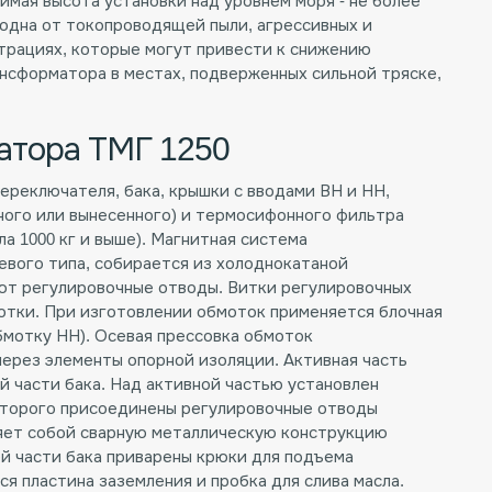
тимая высота установки над уровнем моря - не более
одна от токопроводящей пыли, агрессивных и
нтрациях, которые могут привести к снижению
нсформатора в местах, подверженных сильной тряске,
атора ТМГ 1250
ереключателя, бака, крышки с вводами ВН и НН,
ого или вынесенного) и термосифонного фильтра
а 1000 кг и выше). Магнитная система
вого типа, собирается из холоднокатаной
ют регулировочные отводы. Витки регулировочных
отки. При изготовлении обмоток применяется блочная
обмотку НН). Осевая прессовка обмоток
ерез элементы опорной изоляции. Активная часть
й части бака. Над активной частью установлен
оторого присоединены регулировочные отводы
яет собой сварную металлическую конструкцию
ей части бака приварены крюки для подъема
я пластина заземления и пробка для слива масла.