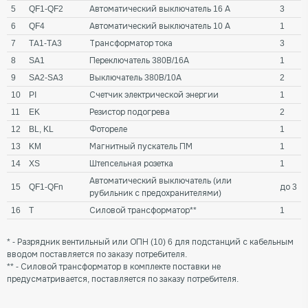
5
QF1-QF2
Автоматический выключатель 16 А
3
6
QF4
Автоматический выключатель 10 А
1
7
TA1-TA3
Трансформатор тока
3
8
SA1
Переключатель 380В/16А
1
9
SA2-SA3
Выключатель 380В/10А
2
10
PI
Счетчик электрической энергии
1
11
EK
Резистор подогрева
2
12
BL, KL
Фотореле
1
13
KM
Магнитный пускатель ПМ
1
14
XS
Штепсельная розетка
1
Автоматический выключатель (или
15
QF1-QFn
до 3
рубильник с предохранителями)
16
T
Силовой трансформатор**
1
* - Разрядник вентильный или ОПН (10) 6 для подстанций с кабельным
вводом поставляется по заказу потребителя.
** - Силовой трансформатор в комплекте поставки не
предусматривается, поставляется по заказу потребителя.