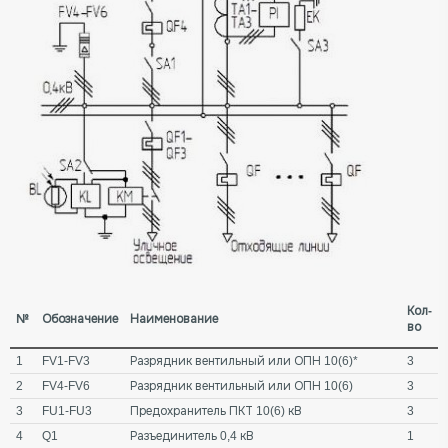
Кол-
№
Обозначение
Наименование
во
1
FV1-FV3
Разрядник вентильный или ОПН 10(6)*
3
2
FV4-FV6
Разрядник вентильный или ОПН 10(6)
3
3
FU1-FU3
Предохранитель ПКТ 10(6) кВ
3
4
Q1
Разъединитель 0,4 кВ
1