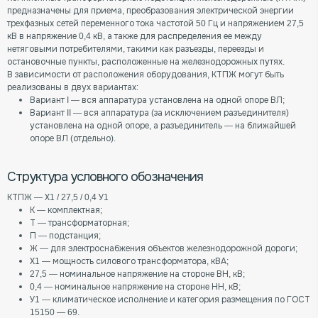
предназначены для приема, преобразования электрической энергии
трехфазных сетей переменного тока частотой 50 Гц и напряжением 27,5
кВ в напряжение 0,4 кВ, а также для распределения ее между
нетяговыми потребителями, такими как разъезды, переезды и
остановочные пункты, расположенные на железнодорожных путях.
В зависимости от расположения оборудования, КТПЖ могут быть
реализованы в двух вариантах:
Вариант I — вся аппаратура установлена на одной опоре ВЛ;
Вариант II — вся аппаратура (за исключением разъединителя)
установлена на одной опоре, а разъединитель — на ближайшей
опоре ВЛ (отдельно).
Структура условного обозначения
КТПЖ — Х1 / 27,5 / 0,4 У1
К — комплектная;
Т — трансформаторная;
П — подстанция;
Ж — для электроснабжения объектов железнодорожной дороги;
Х1 — мощность силового трансформатора, кВА;
27,5 — номинальное напряжение на стороне ВН, кВ;
0,4 — номинальное напряжение на стороне НН, кВ;
У1 — климатическое исполнение и категория размещения по ГОСТ
15150 — 69.