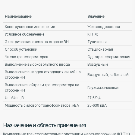
Наименование
Значение
Конструктивное исполнение
Железнодорожная
Условное обозначение
КТПЖ
Электрическая схема на стороне ВН
Тупиковая
Способ установки
Стационарная
Число трансформаторов
Однотрансформаторная
Выполнение высоковольтного ввода
Воздушный
Выполнение выводов отходящих линий на
Воздушный, кабельный
стороне НН
Выполнение нейтрали трансформатора на
Глухозаземленная
стороне НН
Uвн/Uнн, В
27,5/0,4
Мощность силового трансформатора, кВА
25-630 кВА
Назначение и область применения
Комплектные трансформаторные подстанции железнодорожные (КТПЖ)