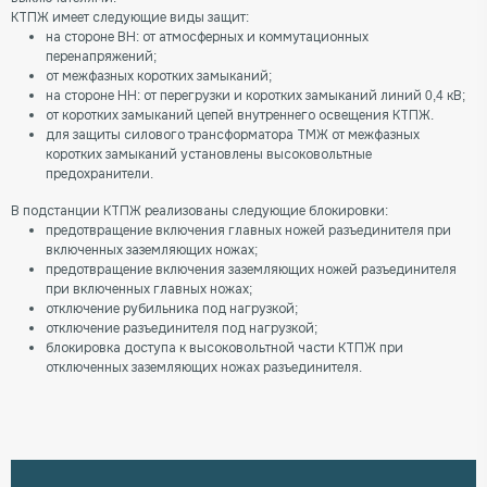
КТПЖ имеет следующие виды защит:
на стороне ВН: от атмосферных и коммутационных
перенапряжений;
от межфазных коротких замыканий;
на стороне НН: от перегрузки и коротких замыканий линий 0,4 кВ;
от коротких замыканий цепей внутреннего освещения КТПЖ.
для защиты силового трансформатора ТМЖ от межфазных
коротких замыканий установлены высоковольтные
предохранители.
В подстанции КТПЖ реализованы следующие блокировки:
предотвращение включения главных ножей разъединителя при
включенных заземляющих ножах;
предотвращение включения заземляющих ножей разъединителя
при включенных главных ножах;
отключение рубильника под нагрузкой;
отключение разъединителя под нагрузкой;
блокировка доступа к высоковольтной части КТПЖ при
отключенных заземляющих ножах разъединителя.