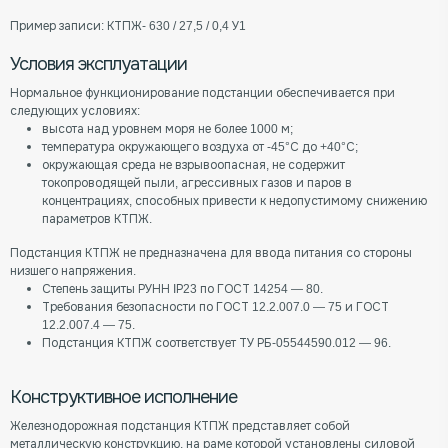
Пример записи: КТПЖ- 630 / 27,5 / 0,4 У1
Условия эксплуатации
Нормальное функционирование подстанции обеспечивается при
следующих условиях:
высота над уровнем моря не более 1000 м;
температура окружающего воздуха от -45°С до +40°С;
окружающая среда не взрывоопасная, не содержит
токопроводящей пыли, агрессивных газов и паров в
концентрациях, способных привести к недопустимому снижению
параметров КТПЖ.
Подстанция КТПЖ не предназначена для ввода питания со стороны
низшего напряжения.
Степень защиты РУНН IР23 по ГОСТ 14254 — 80.
Требования безопасности по ГОСТ 12.2.007.0 — 75 и ГОСТ
12.2.007.4 — 75.
Подстанция КТПЖ соответствует ТУ РБ-05544590.012 — 96.
Конструктивное исполнение
Железнодорожная подстанция КТПЖ представляет собой
металлическую конструкцию, на раме которой установлены силовой