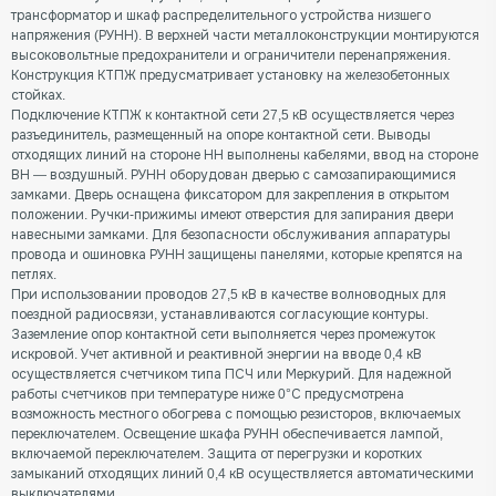
трансформатор и шкаф распределительного устройства низшего
напряжения (РУНН). В верхней части металлоконструкции монтируются
высоковольтные предохранители и ограничители перенапряжения.
Конструкция КТПЖ предусматривает установку на железобетонных
стойках.
Подключение КТПЖ к контактной сети 27,5 кВ осуществляется через
разъединитель, размещенный на опоре контактной сети. Выводы
отходящих линий на стороне НН выполнены кабелями, ввод на стороне
ВН — воздушный. РУНН оборудован дверью с самозапирающимися
замками. Дверь оснащена фиксатором для закрепления в открытом
положении. Ручки-прижимы имеют отверстия для запирания двери
навесными замками. Для безопасности обслуживания аппаратуры
провода и ошиновка РУНН защищены панелями, которые крепятся на
петлях.
При использовании проводов 27,5 кВ в качестве волноводных для
поездной радиосвязи, устанавливаются согласующие контуры.
Заземление опор контактной сети выполняется через промежуток
искровой. Учет активной и реактивной энергии на вводе 0,4 кВ
осуществляется счетчиком типа ПСЧ или Меркурий. Для надежной
работы счетчиков при температуре ниже 0°С предусмотрена
возможность местного обогрева с помощью резисторов, включаемых
переключателем. Освещение шкафа РУНН обеспечивается лампой,
включаемой переключателем. Защита от перегрузки и коротких
замыканий отходящих линий 0,4 кВ осуществляется автоматическими
выключателями.